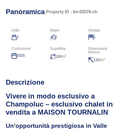
Panoramica
|
Property ID :
bn-02076-ch
Letto
Bagni
Garage
2
2
1
Costruzione
Superficie
Dimensione
terreno
2025
m²
116
m²
132
Descrizione
Vivere in modo esclusivo a
Champoluc –
esclusivo
chalet in
vendita a MAISON TOURNALIN
Un’opportunità prestigiosa in Valle