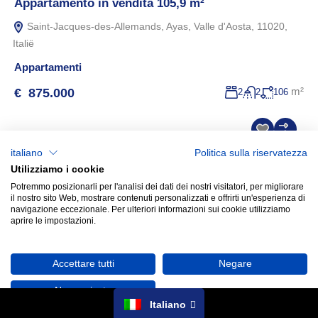
Appartamento in vendita 105,9 m²
Saint-Jacques-des-Allemands, Ayas, Valle d'Aosta, 11020,
Italië
Appartamenti
m²
€ 875.000
2
2
106
In vendita
18
italiano
Politica sulla riservatezza
Utilizziamo i cookie
3 appartamenti e 1 chalet in vendita da 65 a 116 m²
Potremmo posizionarli per l'analisi dei dati dei nostri visitatori, per migliorare
il nostro sito Web, mostrare contenuti personalizzati e offrirti un'esperienza di
Champoluc, Ayas, Valle d'Aosta, 11020, Italië
navigazione eccezionale. Per ulteriori informazioni sui cookie utilizziamo
aprire le impostazioni.
Appartamenti
,
Chalet
m²
€ 575.000
2
2
105,9
Accettare tutti
Negare
No, aggiusta
Italiano