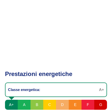
Prestazioni energetiche
Classe energetica:
A+
A+
A
B
C
D
E
F
G