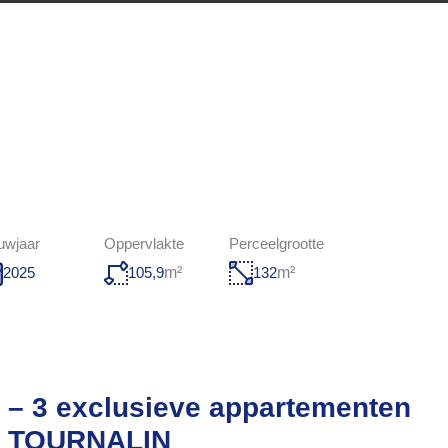
uwjaar
Oppervlakte
Perceelgrootte
105,9
m²
132
m²
2025
 – 3 exclusieve appartementen
ON TOURNALIN