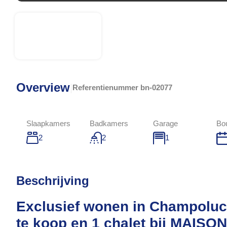
Overview
|
Referentienummer
bn-02077
Slaapkamers
Badkamers
Garage
Bo
2
2
1
Beschrijving
Exclusief wonen in Champoluc
te koop en 1 chalet bij MAIS