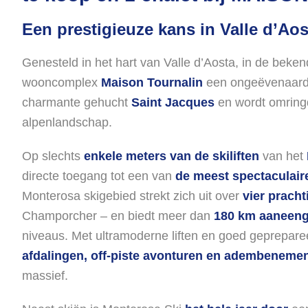
Een prestigieuze kans in Valle d’Aos
Genesteld in het hart van Valle d’Aosta, in de beke
wooncomplex
Maison Tournalin
een ongeëvenaarde 
charmante gehucht
Saint Jacques
en wordt omring
alpenlandschap.
Op slechts
enkele meters van de skiliften
van het
directe toegang tot een van
de meest spectaculair
Monterosa skigebied strekt zich uit over
vier pracht
Champorcher – en biedt meer dan
180 km aaneeng
niveaus. Met ultramoderne liften en goed geprepare
afdalingen, off-piste avonturen en adembeneme
massief.