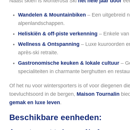
Naast skiën is Monterosa Ski
het hele jaar door
ee
Wandelen & Mountainbiken
– Een uitgebreid n
alpenlandschappen.
Heliskiën & off-piste verkenning
– Enkele van 
Wellness & Ontspanning
– Luxe kuuroorden en 
après-ski retraite.
Gastronomische keuken & lokale cultuur
– Ge
specialiteiten in charmante berghutten en restau
Of het nu voor wintersporters is of voor diegenen di
toevluchtsoord in de bergen,
Maison Tournalin
bied
gemak en luxe leven
.
Beschikbare eenheden: