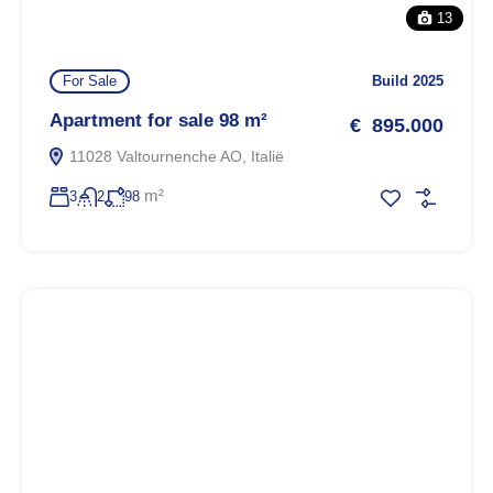
13
For Sale
Build 2025
Apartment for sale 98 m²
€ 895.000
11028 Valtournenche AO, Italië
m²
3
2
98