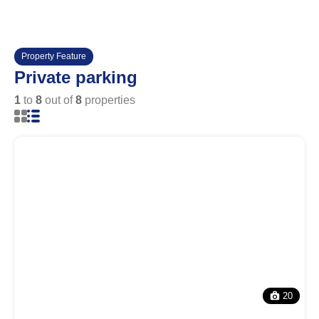
Property Feature
Private parking
1
to
8
out of
8
properties
20