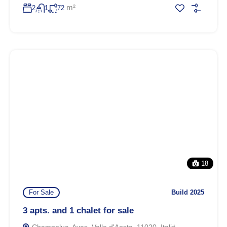
m²
2
1
72
18
For Sale
Build 2025
3 apts. and 1 chalet for sale
Champoluc, Ayas, Valle d'Aosta, 11020, Italië