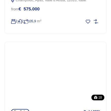
€ 575.000
from
m²
2
2
105,9
18