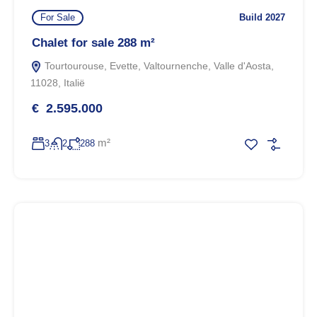
For Sale
Build 2027
Chalet for sale 288 m²
Tourtourouse, Evette, Valtournenche, Valle d'Aosta,
11028, Italië
€ 2.595.000
m²
3
2
288