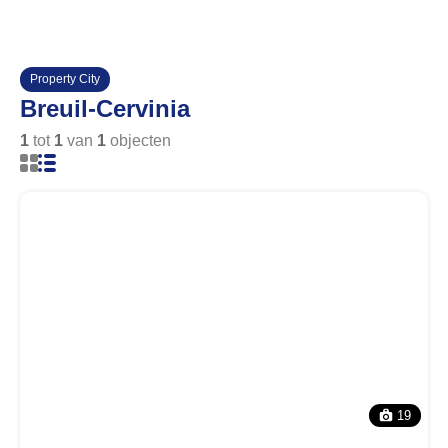
Property City
Breuil-Cervinia
1
tot
1
van
1
objecten
19