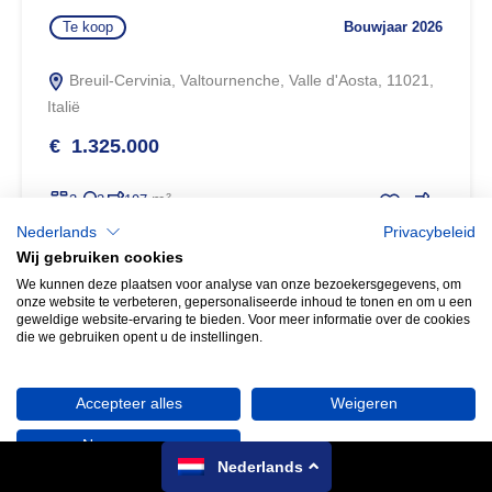
Te koop
Bouwjaar 2026
Breuil-Cervinia, Valtournenche, Valle d'Aosta, 11021,
Italië
€ 1.325.000
m²
3
3
197
Nederlands
Privacybeleid
Wij gebruiken cookies
We kunnen deze plaatsen voor analyse van onze bezoekersgegevens, om
Zoeken
onze website te verbeteren, gepersonaliseerde inhoud te tonen en om u een
geweldige website-ervaring te bieden. Voor meer informatie over de cookies
die we gebruiken opent u de instellingen.
Heeft u vragen? Wij horen het graag!
Accepteer alles
Weigeren
Nee, pas aan
Nederlands